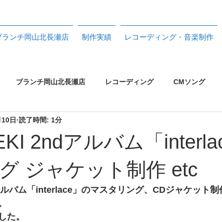
ブランチ岡山北長瀬店
制作実績
レコーディング・音楽制作
ブランチ岡山北長瀬店
レコーディング
CMソング
月10日
読了時間: 1分
CDジャケット
フライヤー
CDプレス
機材リスト
KI 2ndアルバム「interla
トル
PA
配信ライブ
トリノス制作実績 2023>26
グ ジャケット制作 etc
dアルバム「interlace」のマスタリング、CDジャケッ
。
した。