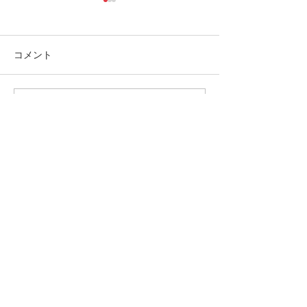
コメント
The Old Boys配信情報
この投稿へのコメントは利用でき
緋舞論（ひまい
なくなりました。詳細はサイト所
「帰り道」MVがYo
有者にお問い合わせください。
に公開されまし