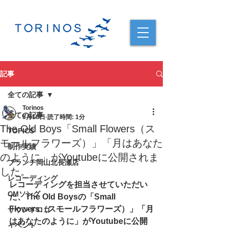
記事
全ての記事
Torinos
全ての記事
5月10日
読了時間: 1分
The Old Boys「Small Flowers（ス
TOPICS
モールフラワーズ）」「月はあなた
制作実績
のように」がYoutubeに公開されま
ブランチ岡山北長瀬店
した。
レコーディング
レコーディングを担当させていただい
CMソング
た、
The Old Boys
の「
Small 
Flowers（スモール
フラワーズ）
」「
月
サウンドロゴ
はあなたのように
」がYoutubeに公開
イベント