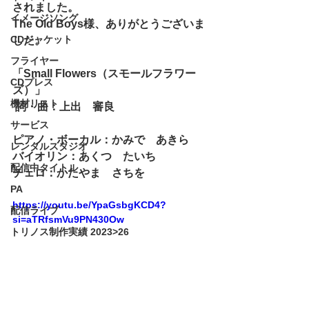
されました。
イメージソング
The Old Boys様
、ありがとうございま
CDジャケット
した。
フライヤー
「
Small Flowers（スモールフラワー
CDプレス
ズ）
」
機材リスト
 詞・曲：上出　審良
サービス
ピアノ・ボーカル：かみで　あきら
レンタルスタジオ
バイオリン：あくつ　たいち 
配信中タイトル
チェロ：かたやま　さちを
PA
https://youtu.be/YpaGsbgKCD4?
配信ライブ
si=aTRfsmVu9PN430Ow
トリノス制作実績 2023>26