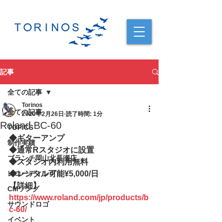
記事
全ての記事
Torinos
全ての記事
2020年2月26日
読了時間: 1分
Roland BC-60
TOPICS
◆
ギターアンプ
制作実績
◆
通常Rスタジオに設置
ブランチ岡山北長瀬店
◆
スタジオ内利用無料
レコーディング
◆
レンタル可能¥5,000/日
【詳細】
CMソング
https://www.roland.com/jp/products/b
サウンドロゴ
c-60/
イベント