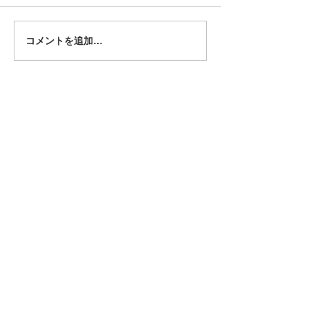
用していただける
月からGoogleイ
ーで待合スペース
コメントを追加…
Dスタジオにアップライト
オまで、360°自
ピアノ設置
ていただけるよう
た。 一番広いDス
待合から左奥に進
いて、一番奥のス
す。 ぜひご利用