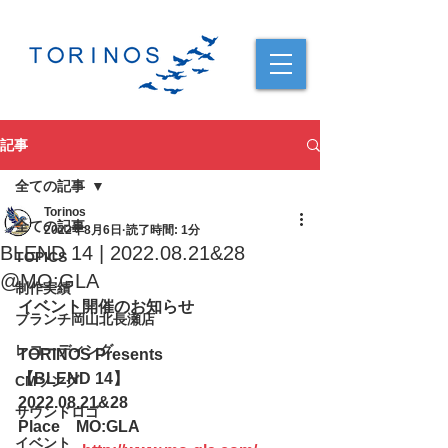
記事
全ての記事
Torinos
全ての記事
2022年8月6日
読了時間: 1分
BLEND 14 | 2022.08.21&28
TOPICS
@MO:GLA
制作実績
イベント開催のお知らせ
ブランチ岡山北長瀬店
レコーディング
TORINOS Presents
【BLEND 14】
CMソング
2022.08.21&28
サウンドロゴ
Place　MO:GLA
イベント