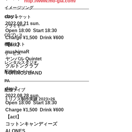
http://www.mo-gla.com/
イメージソング
day 1
CDジャケット
2022.08.21 sun.
フライヤー
Open 18:00  Start 18:30
CDプレス
Charge ¥1,500  Drink ¥600 
機材リスト
【act】
mushimaR
サービス
ヤンバル Quintet
レンタルスタジオ
クルトンクラブ
配信中タイトル
TORINOS BAND
PA
day 2
配信ライブ
2022.08.28 sun.
トリノス制作実績 2023>26
Open 18:00  Start 18:30
Charge ¥1,500  Drink ¥600 
【act】
コットンキャンディーズ
ALONES