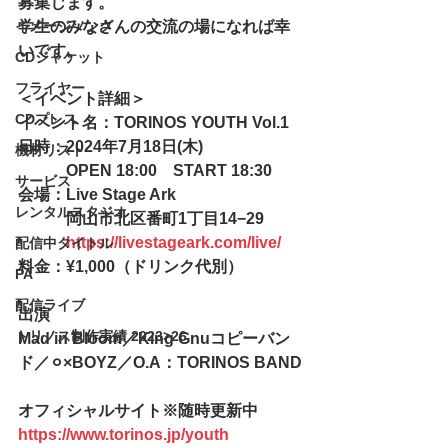
募集します。
イメージソング
学生のみなさんの交流の場になれば幸
いです。
CDジャケット
フライヤー
＜イベント詳細＞
CDプレス
イベント名：TORINOS YOUTH Vol.1
日時：2024年7月18日(木)
機材リスト
　　　OPEN 18:00　START 18:30
サービス
会場：Live Stage Ark
レンタルスタジオ
　　　岡山市北区番町1丁目14−29
https://livestageark.com/live/
配信中タイトル
料金：¥1,000（ドリンク代別）
PA
配信ライブ
出演
トリノス制作実績 2023>26
Mad in Bloom／King Gnuコピーバン
ド／⚪︎×BOYZ／O.A：TORINOS BAND
オフィシャルサイト※随時更新中
https://www.torinos.jp/youth