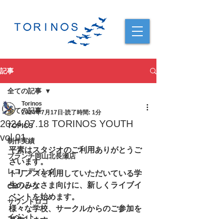
記事
全ての記事
Torinos
全ての記事
2024年7月17日
読了時間: 1分
2024.07.18 TORINOS YOUTH
TOPICS
vol.01
制作実績
平素はスタジオのご利用ありがとうご
ブランチ岡山北長瀬店
ざいます。
レコーディング
トリノスを利用していただいている学
生のみなさま向けに、新しくライブイ
CMソング
ベントを始めます。
サウンドロゴ
様々な学校、サークルからのご参加を
イベント