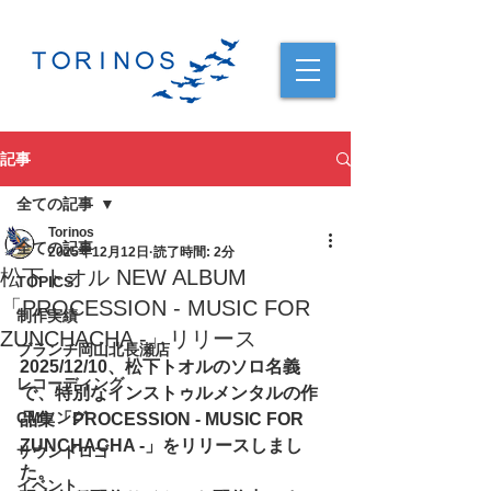
記事
全ての記事
Torinos
全ての記事
2025年12月12日
読了時間: 2分
松下トオル NEW ALBUM
TOPICS
「PROCESSION - MUSIC FOR
制作実績
ZUNCHACHA -」リリース
ブランチ岡山北長瀬店
2025/12/10、松下トオルのソロ名義
レコーディング
で、特別なインストゥルメンタルの作
CMソング
品集「PROCESSION - MUSIC FOR 
ZUNCHACHA -」をリリースしまし
サウンドロゴ
た。
イベント