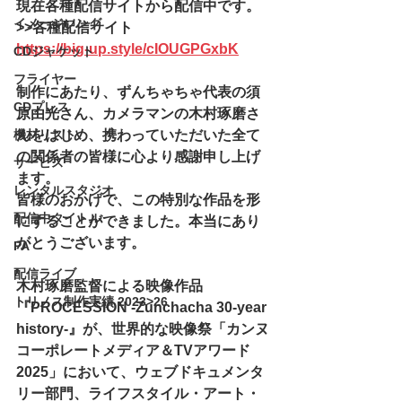
現在各種配信サイトから配信中です。
イメージソング
>>各種配信サイト
https://big-up.style/cIOUGPGxbK
CDジャケット
フライヤー
制作にあたり、ずんちゃちゃ代表の須
CDプレス
原由光さん、カメラマンの木村琢磨さ
機材リスト
んをはじめ、携わっていただいた全て
の関係者の皆様に心より感謝申し上げ
サービス
ます。
レンタルスタジオ
皆様のおかげで、この特別な作品を形
配信中タイトル
にすることができました。本当にあり
がとうございます。
PA
配信ライブ
木村琢磨監督による映像作品
トリノス制作実績 2023>26
『PROCESSION -Zunchacha 30-year 
history-』が、世界的な映像祭「カンヌ
コーポレートメディア＆TVアワード
2025」において、ウェブドキュメンタ
リー部門、ライフスタイル・アート・