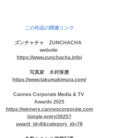
この作品の関連リンク
​ズンチャチャ　ZUNCHACHA  
website 
https://www.zunchacha.info/
​写真家　木村琢磨
https://www.takumakimura.com/
​Cannes Corporate Media & TV 
Awards 2025
https://winners.cannescorporate.com
/single-entry/3925?
award_id=8&category_id=78