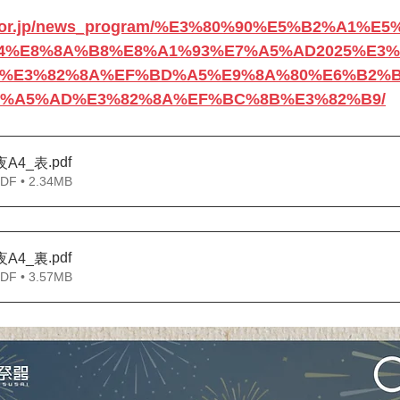
arm.or.jp/news_program/%E3%80%90%E5%B2%A1%
4%E8%8A%B8%E8%A1%93%E7%A5%AD2025%E3%
A%E3%82%8A%EF%BD%A5%E9%8A%80%E6%B2%
%A5%AD%E3%82%8A%EF%BC%8B%E3%82%B9/
.pdf
夜A4_表
 • 2.34MB
.pdf
夜A4_裏
 • 3.57MB