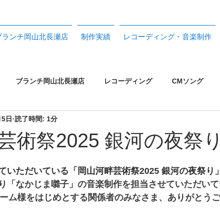
ブランチ岡山北長瀬店
制作実績
レコーディング・音楽制作
ブランチ岡山北長瀬店
レコーディング
CMソング
月5日
読了時間: 1分
CDジャケット
フライヤー
CDプレス
機材リスト
芸術祭2025 銀河の夜祭
トル
PA
配信ライブ
トリノス制作実績 2023>26
ていただいている「岡山河畔芸術祭2025 銀河の夜祭り
り「なかじま囃子」の音楽制作を担当させていただいて
ーム様をはじめとする関係者のみなさま、ありがとう