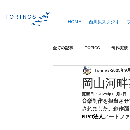
HOME
西川原スタジオ
全ての記事
TOPICS
制作実績
Torinos
2025年9
イベント
イメージソング
岡山河畔
更新日：
2025年11月2日
レンタルスタジオ
配信中タイ
音楽制作を担当させ
されました。
創作踊
NPO法人
アートファ