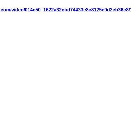
tic.com/video/014c50_1622a32cbd74433e8e8125e9d2eb36c8/