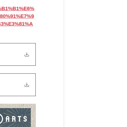
E5%B1%B1%E6%
80%91%E7%9
B3%E3%81%A