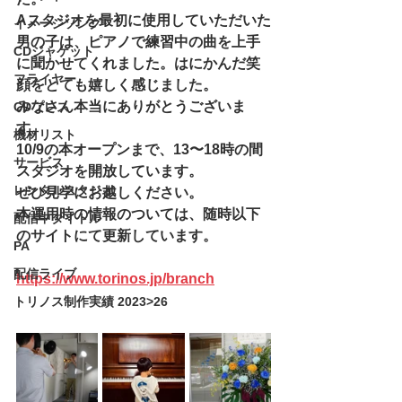
Aスタジオを最初に使用していただいた
イメージソング
男の子は、ピアノで練習中の曲を上手
CDジャケット
に聞かせてくれました。はにかんだ笑
フライヤー
顔をとても嬉しく感じました。
みなさん本当にありがとうございま
CDプレス
す。
機材リスト
10/9の本オープンまで、13〜18時の間
サービス
スタジオを開放しています。
レンタルスタジオ
ぜひ見学にお越しください。
本運用時の情報のついては、随時以下
配信中タイトル
のサイトにて更新しています。
PA
配信ライブ
https://www.torinos.jp/branch
トリノス制作実績 2023>26