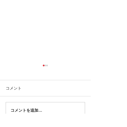
コメント
コメントを追加…
あけましておめでとうご
【大切なお知ら
ざいます
ノス西川原スタ
改定について