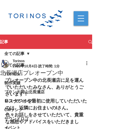
記事
全ての記事
Torinos
全ての記事
2023年10月4日
読了時間: 1分
北長瀬店プレオープン中
TOPICS
プレオープン中の北長瀬店に足を運ん
制作実績
でいただいたみなさん、ありがとうご
ブランチ岡山北長瀬店
ざいます！
レコーディング
Bスタジオを最初に使用していただいた
のは、近隣にお住まいのIさん。
CMソング
色々お話しをさせていただいて、貴重
サウンドロゴ
な感想やアドバイスをいただきまし
イベント
た。