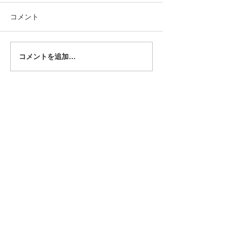
コメント
The Old Boys配信情報
コメントを追加…
緋舞論（ひまい
「帰り道」MVがYo
に公開されまし