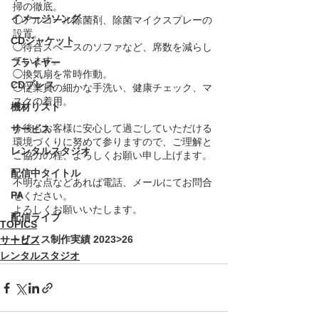
掃の徹底。
イメージソング
◯アルコール除菌剤、除菌マイクスプレーの
設置。
CDジャケット
◯待合スペースのソファなど、席数を減らし
ています。
フライヤー
◯換気扇を常時作動。
CDプレス
◯従業員の細かな手洗い、健康チェック、マ
スクの着用。
機材リスト
今後もお客様に安心して過ごしていただける
サービス
環境づくりに努めて参りますので、ご理解と
レンタルスタジオ
ご協力の程、よろしくお願い申し上げます。
配信中タイトル
不明な点などあれば電話、メールにてお問合
PA
せください。
よろしくお願いいたします。
配信ライブ
TOPICS
トリノス制作実績 2023>26
サービス
レンタルスタジオ