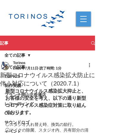
記事
全ての記事
Torinos
全ての記事
2020年7月11日
読了時間: 1分
新型コロナウイルス感染拡大防止に
TOPICS
伴う対応について（2020.7.1）
制作実績
新型コロナウイルス感染拡大抑止と、
ブランチ岡山北長瀬店
お客様の安全を考え、以下の通り新型
レコーディング
コロナウイルス感染症対策に取り組ん
でおります。
CMソング
サウンドロゴ
◯スタジオ入れ替え時、換気の励行。
◯マイクの除菌、スタジオ内、共有部分の清
イベント