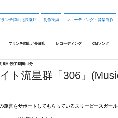
ブランチ岡山北長瀬店
制作実績
レコーディング・音楽制作
ブランチ岡山北長瀬店
レコーディング
CMソング
2月5日
読了時間: 1分
CDジャケット
フライヤー
CDプレス
機材リスト
ト流星群「306」(Musi
トル
PA
配信ライブ
トリノス制作実績 2023>26
の運営をサポートしてもらっているスリーピースガール