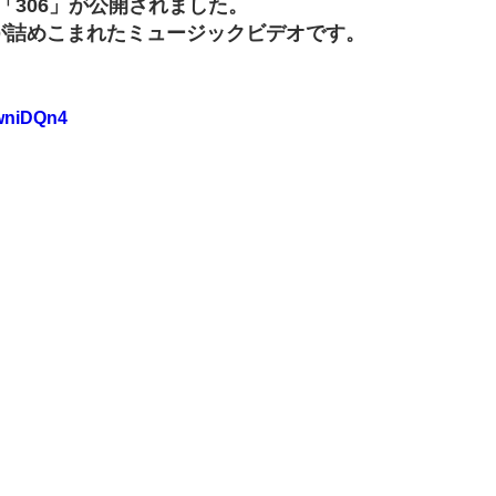
「306」が公開されました。
が詰めこまれたミュージックビデオです。
RwniDQn4