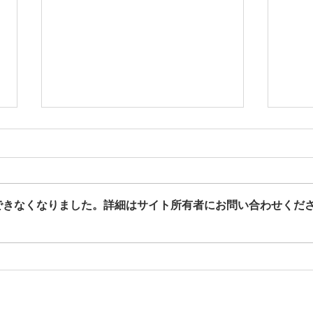
できなくなりました。詳細はサイト所有者にお問い合わせくだ
The Old Boys配信情報
緋舞
道」
まし