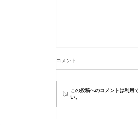
コメント
この投稿へのコメントは利用
い。
【重要】西川原店Cスタジオ
サービス終了と今後のご利用
について