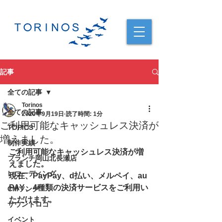
記事
全ての記事
Torinos
全ての記事
2020年9月19日
読了時間: 1分
ご利用可能なキャッシュレス決済が
TOPICS
増えました。
制作実績
ご利用可能なキャッシュレス決済が増
ブランチ岡山北長瀬店
えました。
レコーディング
現在、PayPay、d払い、メルペイ、au 
PAY、4種類の決済サービスをご利用い
CMソング
ただけます。
サウンドロゴ
イベント