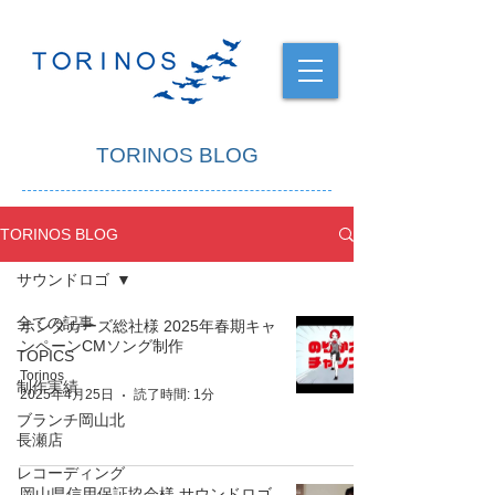
TORINOS BLOG
TORINOS BLOG
サウンドロゴ
全ての記事
ホンダカーズ総社様 2025年春期キャ
ンペーンCMソング制作
TOPICS
Torinos
制作実績
2025年4月25日
読了時間: 1分
ブランチ岡山北
長瀬店
レコーディング
岡山県信用保証協会様 サウンドロゴ