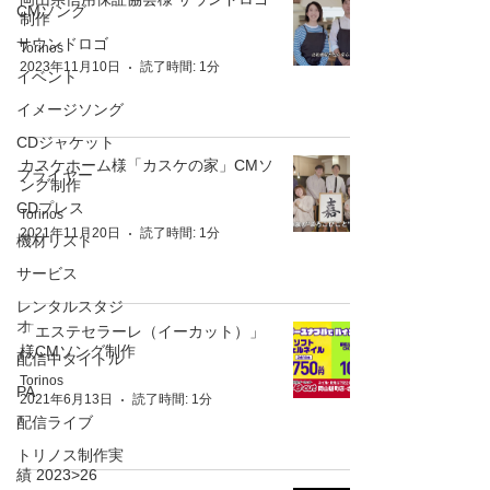
CMソング
制作
サウンドロゴ
Torinos
2023年11月10日
読了時間: 1分
イベント
イメージソング
CDジャケット
カスケホーム様「カスケの家」CMソ
フライヤー
ング制作
CDプレス
Torinos
2021年11月20日
読了時間: 1分
機材リスト
サービス
レンタルスタジ
オ
「エステセラーレ（イーカット）」
様CMソング制作
配信中タイトル
Torinos
PA
2021年6月13日
読了時間: 1分
配信ライブ
トリノス制作実
績 2023>26