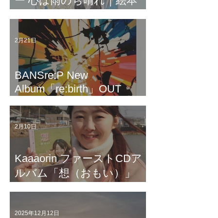
ー 心は雨のち晴れ｜絵本
『ブラザーズドッグ』から
うまれた歌｜元 劇団四季 合
2月21日
田友紀＆ミュージカル俳優
清水ゆき｜歌詞入りムービ
ー｜作・編曲 code"M" MAKI
BANSre:P New
Album「re:birth」OUT
NOW!!
2月10日
Kaaaorin ファーストCDア
ルバム「想（おもい）」
R8.1.24 リリース
2025年12月12日