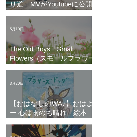
り道」MVがYoutubeに公開
されました。
5月10日
The Old Boys「Small
Flowers（スモールフラワー
ズ）」「月はあなたのよう
に」がYoutubeに公開され
3月20日
ました。
【おはなしのWA♪】おはよ
ー 心は雨のち晴れ｜絵本
『ブラザーズドッグ』から
うまれた歌｜元 劇団四季 合