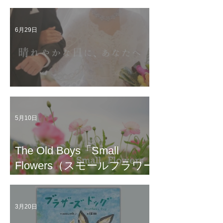
6月29日
The Old Boys配信情報
5月10日
The Old Boys「Small
Flowers（スモールフラワー
ズ）」「月はあなたのよう
に」がYoutubeに公開され
3月20日
ました。