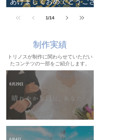
あけましておめでとうござ
います
1
/
14
制作実績
トリノスが制作に関わらせていただい
たコンテツの一部をご紹介します。
6月29日
The Old Boys配信情報
6月4日