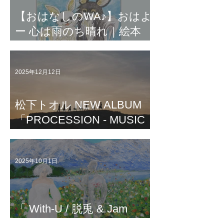
【おはなしのWA♪】おはよ
ー 心は雨のち晴れ｜絵本
『ブラザーズドッグ』から
うまれた歌｜元 劇団四季 合
2025年12月12日
田友紀＆ミュージカル俳優
清水ゆき｜歌詞入りムービ
松下トオル NEW ALBUM
ー｜作・編曲 code"M" MAKI
「PROCESSION - MUSIC
FOR ZUNCHACHA -」リリ
ース
2025年10月1日
「 With-U / 脱兎 & Jam
Fillux 」配信中