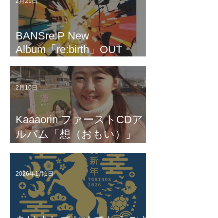
2月21日
田友紀＆ミュージカル俳優
清水ゆき｜歌詞入りムービ
ー｜作・編曲 code"M" MAKI
BANSre:P New
Album「re:birth」OUT
NOW!!
2月10日
Kaaaorin ファーストCDア
ルバム「想（おもい）」
R8.1.24 リリース
2026年1月1日