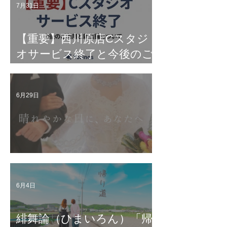
7月31日
【重要】西川原店Cスタジ
オサービス終了と今後のご
利用について
6月29日
The Old Boys配信情報
6月4日
緋舞論（ひまいろん）「帰