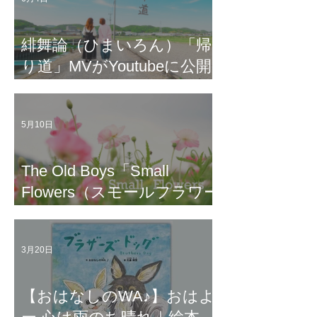
緋舞論（ひまいろん）「帰
り道」MVがYoutubeに公開
されました。
5月10日
The Old Boys「Small
Flowers（スモールフラワー
ズ）」「月はあなたのよう
に」がYoutubeに公開され
3月20日
ました。
【おはなしのWA♪】おはよ